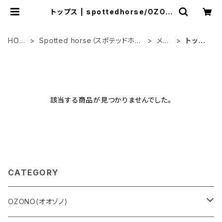
トップス | spottedhorse/OZON
O
HOM
Spotted horse（スポテッドホー
メン
トップ
E
ス）
ズ
ス
該当する商品が見つかりませんでした。
CATEGORY
OZONO(オオゾノ)