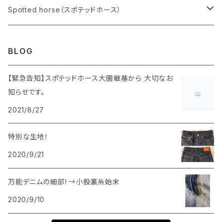
メンズ
Spotted horse（スポテッドホース）
ボトムス
レディース
メンズ
BLOG
トップス
ボトムス
ボトムス
小物
レディース
【緊急告知】スポテッドホース大園継基から 大切なお
知らせです。
トップス
トップス
ボトムス
アクセサリー
2021/8/27
トップス
特別な生地！
2020/9/21
万能デニムの細部！→小股裏糸始末
2020/9/10