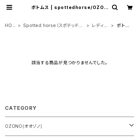
ボトムス | spottedhorse/OZON
O
HOM
Spotted horse（スポテッドホ
レディー
ボトム
E
ース）
ス
ス
該当する商品が見つかりませんでした。
CATEGORY
OZONO(オオゾノ)