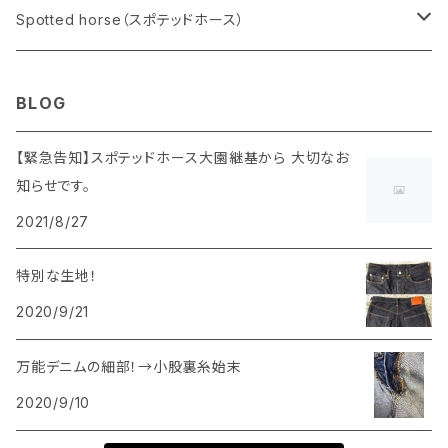
メンズ
Spotted horse（スポテッドホース）
ボトムス
レディース
メンズ
BLOG
トップス
ボトムス
ボトムス
小物
レディース
【緊急告知】スポテッドホース大園継基から 大切なお
知らせです。
トップス
トップス
ボトムス
アクセサリー
2021/8/27
トップス
特別な生地！
2020/9/21
万能デニムの細部！→小股裏糸始末
2020/9/10