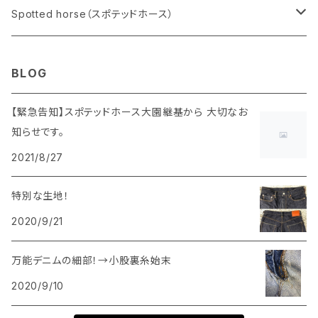
メンズ
Spotted horse（スポテッドホース）
ボトムス
レディース
メンズ
BLOG
トップス
ボトムス
ボトムス
小物
レディース
【緊急告知】スポテッドホース大園継基から 大切なお
知らせです。
トップス
トップス
ボトムス
アクセサリー
2021/8/27
トップス
特別な生地！
2020/9/21
万能デニムの細部！→小股裏糸始末
2020/9/10