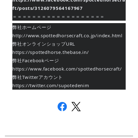
ft/posts/3126079564167967
＝＝＝＝＝＝＝＝＝＝＝＝＝＝＝＝＝＝＝
弊社ホームページ
http://www.spottedhorsecraft.co.jp/index.html
弊社オンラインショップURL
https://spottedhorse.thebase.in/
弊社Facebookページ
https://www.facebook.com/spottedhorsecraft/
弊社Twitterアカウント
https://twitter.com/supotedenim