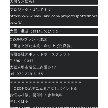
大切なお知らせ
プロジェクトURLです↓
https://www.makuake.com/project/spottedhors
ecraft/
大園　継基（おおぞのひでき）
OZONOブランド理念
『研き上げた本質・創り上げた良質』
有限会社スポテッドホースクラフト　
〒590－0047
大阪府堺市堺区二条通2-17
tel  072-229-8155
＝＝＝＝＝＝＝＝＝＝＝＝＝＝＝＝＝＝＝
『OZONO流デニム着こなしポイント＆
お悩み相談』開催中！参加無料
詳しくは↓
https://www.facebook.com/spottedhorsecra