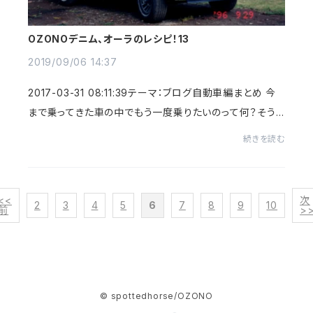
OZONOデニム、オーラのレシピ！13
2019/09/06 14:37
2017-03-31 08:11:39テーマ：ブログ自動車編まとめ 今
まで乗ってきた車の中でもう一度乗りたいのって何？そう
質問されたとしたら嫁さんも息子も全員一致で “グランド
続きを読む
ワゴニア！” ボクのワゴニア！...
<<
次
2
3
4
5
6
7
8
9
10
前
>
© spottedhorse/OZONO